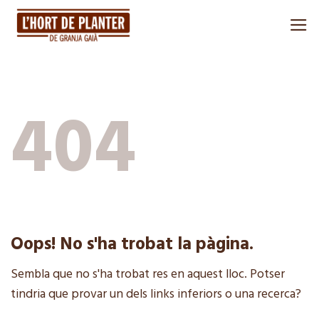
Skip
to
content
404
Oops! No s'ha trobat la pàgina.
Sembla que no s'ha trobat res en aquest lloc. Potser
tindria que provar un dels links inferiors o una recerca?